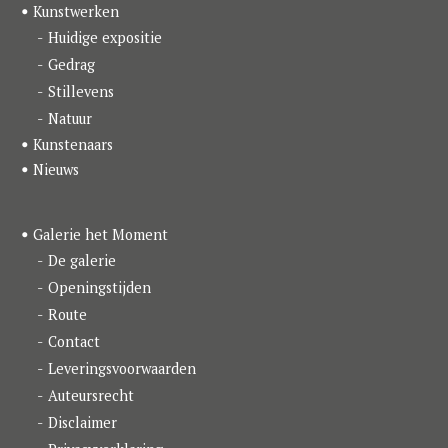
o
g
d
Kunstwerken
o
r
I
k
a
n
Huidige expositie
m
Gedrag
Stillevens
Natuur
Kunstenaars
Nieuws
Galerie het Moment
De galerie
Openingstijden
Route
Contact
Leveringsvoorwaarden
Auteursrecht
Disclaimer