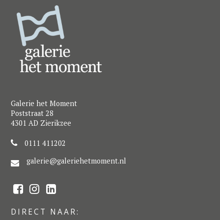
Galerie het Moment
Poststraat 28
4301 AD Zierikzee
0111 411202
galerie@galeriehetmoment.nl
F
I
L
a
n
i
c
s
n
e
t
k
DIRECT NAAR:
b
a
e