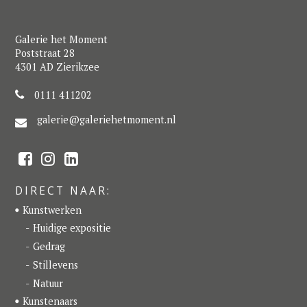
Galerie het Moment
Poststraat 28
4301 AD Zierikzee
0111 411202
galerie@galeriehetmoment.nl
F
I
L
a
n
i
c
s
n
e
t
k
DIRECT NAAR:
b
a
e
o
g
d
Kunstwerken
o
r
I
k
a
n
Huidige expositie
m
Gedrag
Stillevens
Natuur
Kunstenaars