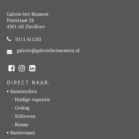
Galerie het Moment
Poststraat 28
4301 AD Zierikzee
0111 411202
galerie@galeriehetmoment.nl
F
I
L
a
n
i
c
s
n
e
t
k
DIRECT NAAR:
b
a
e
o
g
d
Kunstwerken
o
r
I
k
a
n
Huidige expositie
m
Gedrag
Stillevens
Natuur
Kunstenaars