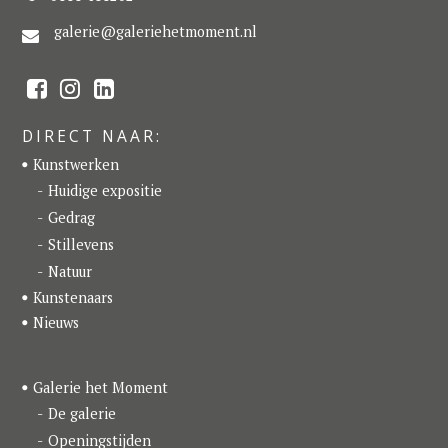
galerie@galeriehetmoment.nl
F
I
L
a
n
i
c
s
n
e
t
k
DIRECT NAAR:
b
a
e
o
g
d
Kunstwerken
o
r
I
k
a
n
Huidige expositie
m
Gedrag
Stillevens
Natuur
Kunstenaars
Nieuws
Galerie het Moment
De galerie
Openingstijden