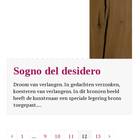
Sogno del desidero
Droom van verlangen. In gedachten verzonken,
koesteren van verlangens. In dit bronzen beeld
heeft de kunstenaar een speciale legering brons
toegepast.…
1
…
9
10
11
12
13
Vorige
Page
Page
Page
Page
Page
Page
Volgende