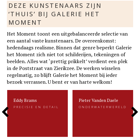
DEZE KUNSTENAARS ZIJN
‘THUIS’ BIJ GALERIE HET
MOMENT
Het Moment toont een uitgebalanceerde selectie van
een aantal vaste kunstenaars. De overeenkomst:
hedendaags realisme. Binnen dat genre beperkt Galerie
het Moment zich niet tot schilderijen, tekeningen of
beelden. Alles wat ‘prettig prikkelt’ verdient een plek
in de Poststraat van Zierikzee. De werken wisselen
regelmatig, zo blijft Galerie het Moment bij ieder
bezoek verrassen. U bent er van harte welkom!
Eddy Brams
Pieter Vanden Daele
Eddy Brams
Pieter Vanden Daele
PRECISIE EN DETAIL
ONDERWATERWERELD
PRECISIE EN DETAIL
ONDERWATERWERELD
Previous
Next
Eddy Brams schildert stillevens die
Gevangen voor de eeuwigheid. Dat is
uiterst minutieus zijn. De precisie in
kenmerkend voor het beeldend werk
zijn werk heeft hij te danken aan zijn
van Pieter.....
oorspronkelijke werk als....
Slide
Slide
LEES MEER
LEES MEER