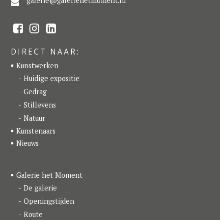
galerie@galeriehetmoment.nl
F
I
L
a
n
i
c
s
n
e
t
k
DIRECT NAAR:
b
a
e
o
g
d
Kunstwerken
o
r
I
k
a
n
Huidige expositie
m
Gedrag
Stillevens
Natuur
Kunstenaars
Nieuws
Galerie het Moment
De galerie
Openingstijden
Route