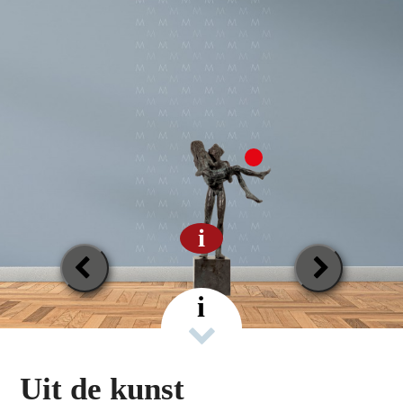
i
Previous
Next
Slide
Slide
i
Uit de kunst