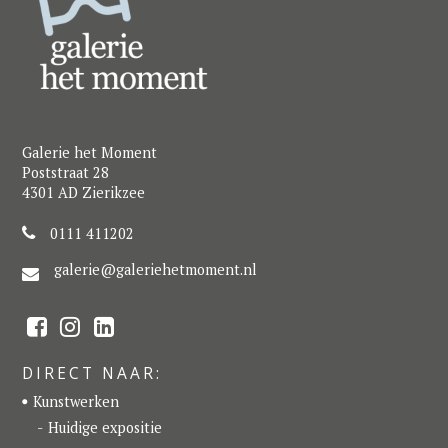
Galerie het Moment
Poststraat 28
4301 AD Zierikzee
0111 411202
galerie@galeriehetmoment.nl
F
I
L
a
n
i
c
s
n
e
t
k
DIRECT NAAR:
b
a
e
o
g
d
Kunstwerken
o
r
I
k
a
n
Huidige expositie
m