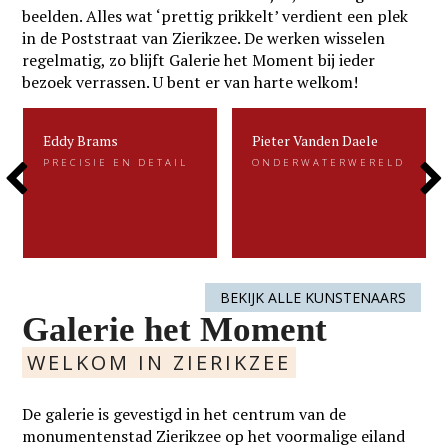
beelden. Alles wat ‘prettig prikkelt’ verdient een plek
in de Poststraat van Zierikzee. De werken wisselen
regelmatig, zo blijft Galerie het Moment bij ieder
bezoek verrassen. U bent er van harte welkom!
Eddy Brams
Pieter Vanden Daele
Eddy Brams
Pieter Vanden Daele
PRECISIE EN DETAIL
ONDERWATERWERELD
PRECISIE EN DETAIL
ONDERWATERWERELD
Previous
Next
Eddy Brams schildert stillevens die
Gevangen voor de eeuwigheid. Dat is
uiterst minutieus zijn. De precisie in
kenmerkend voor het beeldend werk
zijn werk heeft hij te danken aan zijn
van Pieter.....
oorspronkelijke werk als....
Slide
Slide
LEES MEER
LEES MEER
BEKIJK ALLE KUNSTENAARS
Galerie het Moment
WELKOM IN ZIERIKZEE
De galerie is gevestigd in het centrum van de
monumentenstad Zierikzee op het voormalige eiland