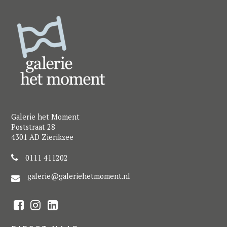
Galerie het Moment
Poststraat 28
4301 AD Zierikzee
0111 411202
galerie@galeriehetmoment.nl
F
I
L
a
n
i
c
s
n
e
t
k