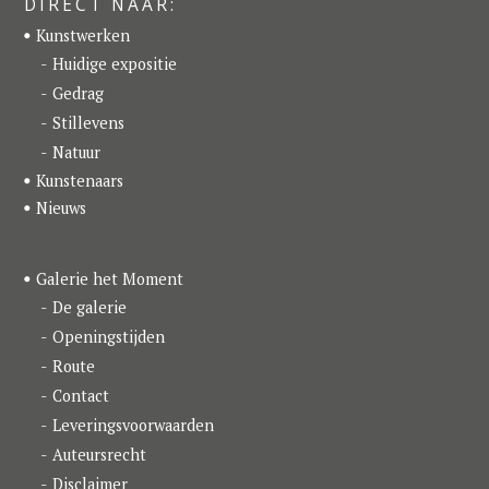
DIRECT NAAR:
b
a
e
o
g
d
Kunstwerken
o
r
I
k
a
n
Huidige expositie
m
Gedrag
Stillevens
Natuur
Kunstenaars
Nieuws
Galerie het Moment
De galerie
Openingstijden
Route
Contact
Leveringsvoorwaarden
Auteursrecht
Disclaimer