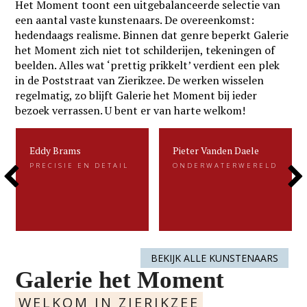
Het Moment toont een uitgebalanceerde selectie van
een aantal vaste kunstenaars. De overeenkomst:
hedendaags realisme. Binnen dat genre beperkt Galerie
het Moment zich niet tot schilderijen, tekeningen of
beelden. Alles wat ‘prettig prikkelt’ verdient een plek
in de Poststraat van Zierikzee. De werken wisselen
regelmatig, zo blijft Galerie het Moment bij ieder
bezoek verrassen. U bent er van harte welkom!
Eddy Brams
Pieter Vanden Daele
Eddy Brams
Pieter Vanden Daele
PRECISIE EN DETAIL
ONDERWATERWERELD
PRECISIE EN DETAIL
ONDERWATERWERELD
Previous
Next
Eddy Brams schildert stillevens die
Gevangen voor de eeuwigheid. Dat is
uiterst minutieus zijn. De precisie in
kenmerkend voor het beeldend werk
zijn werk heeft hij te danken aan zijn
van Pieter.....
oorspronkelijke werk als....
Slide
Slide
LEES MEER
LEES MEER
BEKIJK ALLE KUNSTENAARS
Galerie het Moment
WELKOM IN ZIERIKZEE