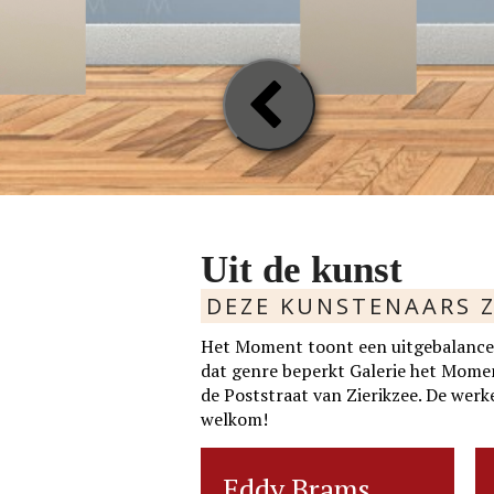
Previou
Slide
Uit de kunst
DEZE KUNSTENAARS Z
Het Moment toont een uitgebalancee
dat genre beperkt Galerie het Moment 
de Poststraat van Zierikzee. De werke
welkom!
ie v.d.
rtie v.d. Velden
Eddy Brams
Eddy Brams