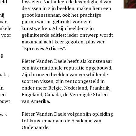
eld
fossielen. Niet alleen de levendigheid van
de vissen in zijn beelden, maken hem een
ij
groot kunstenaar, ook het prachtige
 van
patina wat hij gebruikt voor zijn
Enkele
kunstwerken. Al zijn beelden zijn
e voor
gelimiteerde edities: ieder ontwerp wordt
maximaal acht keer gegoten, plus vier
“Epreuves Artistes”.
og
Pieter Vanden Daele heeft als kunstenaar
een internationale reputatie opgebouwd.
aakt,
Zijn bronzen beelden van verschillende
soorten vissen, zijn tentoongesteld in
in
onder meer België, Nederland, Frankrijk,
een
Engeland, Canada, de Verenigde Staten
bouwt
van Amerika.
Pieter Vanden Daele volgde zijn opleiding
 was
tot kunstenaar aan de Academie van
Oudenaarde.