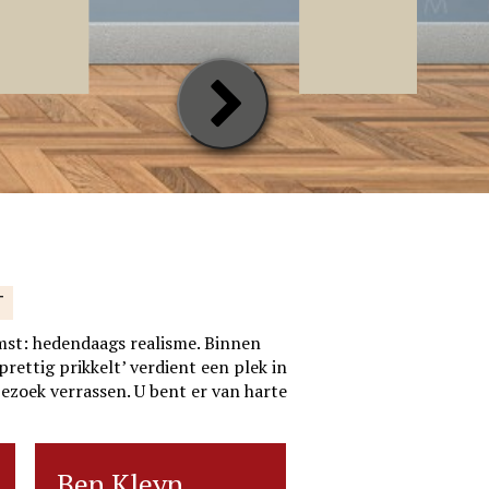
Next
Slide
T
mst: hedendaags realisme. Binnen
rettig prikkelt’ verdient een plek in
bezoek verrassen. U bent er van harte
Ben Kleyn
Ben Kleyn
Ria Koreman
Ria Kor