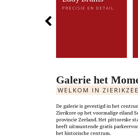
RHALEN IN VORM
PRECISIE EN DETAIL
den
PRECISIE EN DETAIL
EN KLEUR
Eddy Brams schildert stillevens
ALEN IN VORM
van der Velden zoekt met
die uiterst minutieus zijn. De
Previous
LEUR
m en kleurgebruik naar....
precisie in zijn werk heeft hij te
danken aan zijn oorspronkelijke
werk als....
Slide
MEER
LEES MEER
Galerie het Mom
WELKOM IN ZIERIKZE
De galerie is gevestigd in het cen
Zierikzee op het voormalige eiland 
provincie Zeeland. Het pittoreske st
heeft uitmuntende gratis parkeervo
het historische centrum.