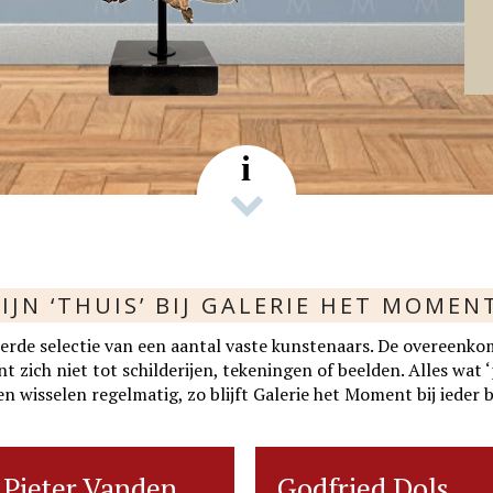
s
i
IJN ‘THUIS’ BIJ GALERIE HET MOMEN
rde selectie van een aantal vaste kunstenaars. De overeenko
zich niet tot schilderijen, tekeningen of beelden. Alles wat ‘p
n wisselen regelmatig, zo blijft Galerie het Moment bij ieder 
Pieter Vanden
Pieter Vanden
Godfried Dols
Godfried Dols