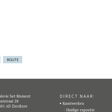
ROUTE
DIRECT NAAR:
alerie het Moment
ststraat 28
Kunstwerken
301 AD Zierikzee
Huidige expositie