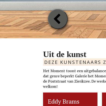
Previou
Slide
Uit de kunst
DEZE KUNSTENAARS Z
Het Moment toont een uitgebalancee
dat genre beperkt Galerie het Moment 
de Poststraat van Zierikzee. De werke
welkom!
ie v.d.
rtie v.d. Velden
Eddy Brams
Eddy Brams