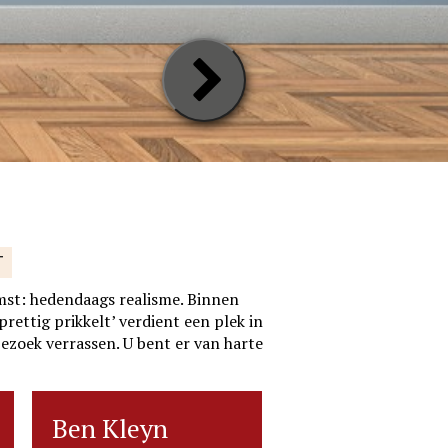
Next
Slide
T
mst: hedendaags realisme. Binnen
rettig prikkelt’ verdient een plek in
bezoek verrassen. U bent er van harte
Ben Kleyn
Ben Kleyn
Ria Koreman
Ria Kor