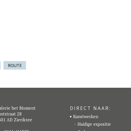
ROUTE
DIRECT NAAR:
alerie het Moment
ststraat 28
Kunstwerken
301 AD Zierikzee
Huidige expositie