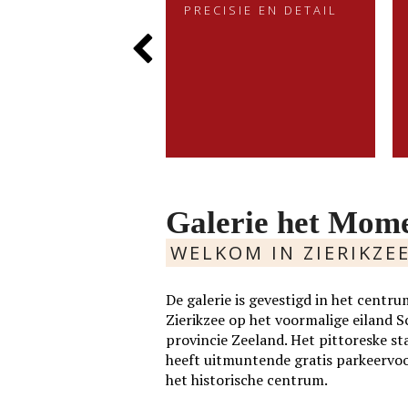
RHALEN IN VORM
PRECISIE EN DETAIL
den
PRECISIE EN DETAIL
EN KLEUR
Eddy Brams schildert stillevens
ALEN IN VORM
van der Velden zoekt met
die uiterst minutieus zijn. De
Previous
LEUR
m en kleurgebruik naar....
precisie in zijn werk heeft hij te
danken aan zijn oorspronkelijke
werk als....
Slide
MEER
LEES MEER
Galerie het Mom
WELKOM IN ZIERIKZE
De galerie is gevestigd in het cen
Zierikzee op het voormalige eiland 
provincie Zeeland. Het pittoreske st
heeft uitmuntende gratis parkeervo
het historische centrum.