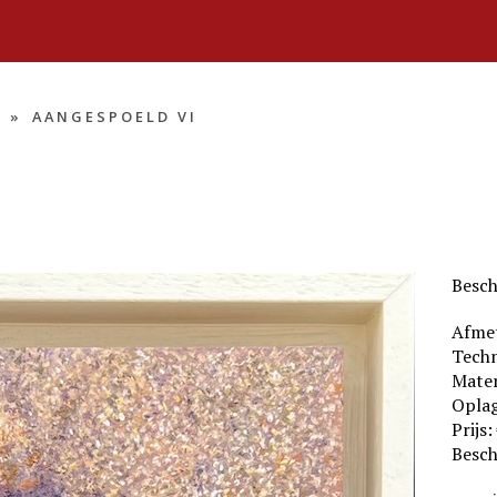
»
AANGESPOELD VI
Besch
Afmet
Techn
Mater
Oplag
Prijs:
Besch