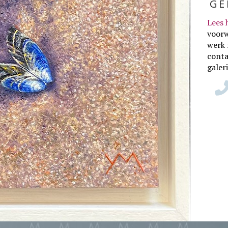
GE
Lees 
voor
werk 
conta
galer