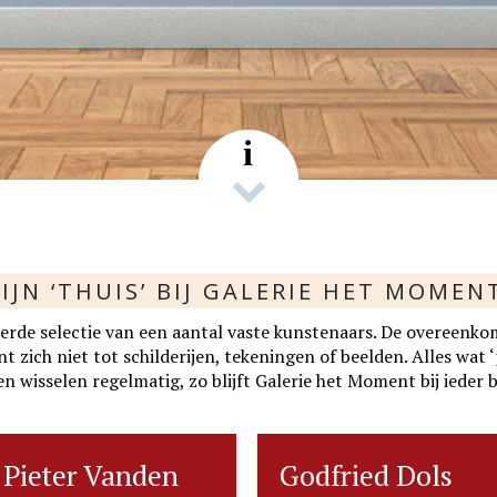
s
i
IJN ‘THUIS’ BIJ GALERIE HET MOMEN
rde selectie van een aantal vaste kunstenaars. De overeenko
zich niet tot schilderijen, tekeningen of beelden. Alles wat ‘p
n wisselen regelmatig, zo blijft Galerie het Moment bij ieder 
Pieter Vanden
Pieter Vanden
Godfried Dols
Godfried Dols