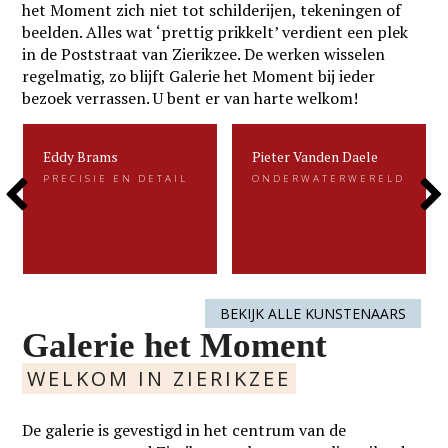
het Moment zich niet tot schilderijen, tekeningen of
beelden. Alles wat ‘prettig prikkelt’ verdient een plek
in de Poststraat van Zierikzee. De werken wisselen
regelmatig, zo blijft Galerie het Moment bij ieder
bezoek verrassen. U bent er van harte welkom!
Eddy Brams
Pieter Vanden Daele
Eddy Brams
Pieter Vanden Daele
PRECISIE EN DETAIL
ONDERWATERWERELD
PRECISIE EN DETAIL
ONDERWATERWERELD
Previous
Next
Eddy Brams schildert stillevens die
Gevangen voor de eeuwigheid. Dat is
uiterst minutieus zijn. De precisie in
kenmerkend voor het beeldend werk
zijn werk heeft hij te danken aan zijn
van Pieter.....
oorspronkelijke werk als....
Slide
Slide
LEES MEER
LEES MEER
BEKIJK ALLE KUNSTENAARS
Galerie het Moment
WELKOM IN ZIERIKZEE
De galerie is gevestigd in het centrum van de