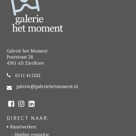
Galerie het Moment
Poststraat 28
4301 AD Zierikzee
0111 411202
galerie@galeriehetmoment.nl
F
I
L
a
n
i
c
s
n
e
t
k
DIRECT NAAR:
b
a
e
o
g
d
Kunstwerken
o
r
I
k
a
n
Huidige expositie