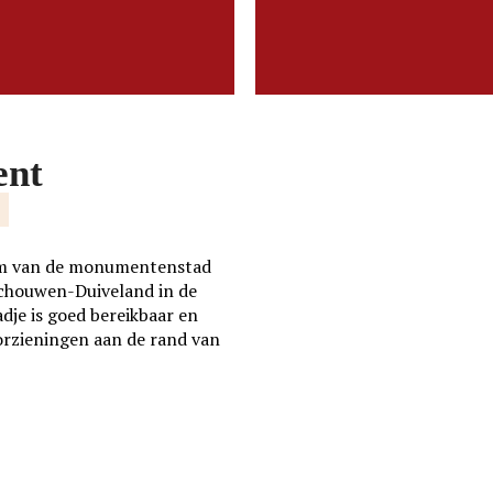
verbeelden.
LEES MEER
LEES MEER
ent
E
trum van de monumentenstad
Schouwen-Duiveland in de
adje is goed bereikbaar en
orzieningen aan de rand van