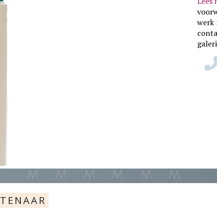
Lees 
voor
werk 
conta
galer
STENAAR