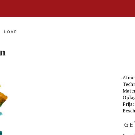
»
LOVE
en
Afme
Techn
Mater
Oplag
Prijs:
Besch
GE