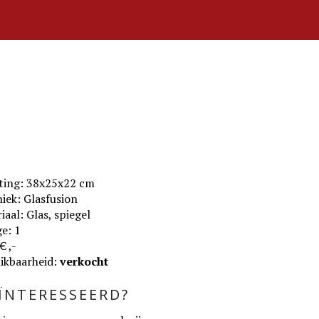
ting: 38x25x22 cm
iek: Glasfusion
iaal: Glas, spiegel
e: 1
 € ,-
ikbaarheid:
verkocht
ÏNTERESSEERD?