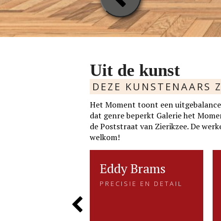
Uit de kunst
DEZE KUNSTENAARS Z
Het Moment toont een uitgebalancee
dat genre beperkt Galerie het Moment 
de Poststraat van Zierikzee. De werke
welkom!
ie v.d.
rtie v.d. Velden
Eddy Brams
Eddy Brams
RHALEN IN VORM
PRECISIE EN DETAIL
den
PRECISIE EN DETAIL
EN KLEUR
Eddy Brams schildert stillevens
ALEN IN VORM
van der Velden zoekt met
die uiterst minutieus zijn. De
Previous
LEUR
m en kleurgebruik naar....
precisie in zijn werk heeft hij te
danken aan zijn oorspronkelijke