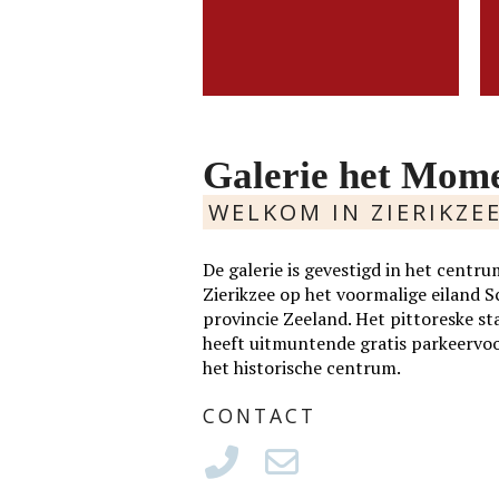
werk als....
Slide
MEER
LEES MEER
Galerie het Mom
WELKOM IN ZIERIKZE
De galerie is gevestigd in het cen
Zierikzee op het voormalige eiland 
provincie Zeeland. Het pittoreske st
heeft uitmuntende gratis parkeervo
het historische centrum.
CONTACT