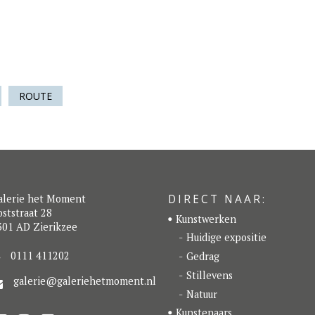
ROUTE
DIRECT NAAR:
alerie het Moment
ststraat 28
Kunstwerken
301 AD Zierikzee
Huidige expositie
0111 411202
Gedrag
Stillevens
galerie@galeriehetmoment.nl
Natuur
Kunstenaars