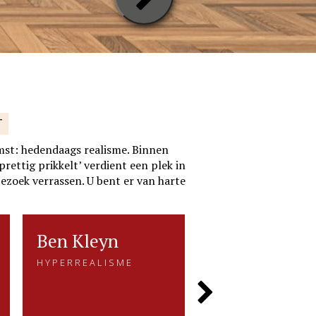
T
mst: hedendaags realisme. Binnen
rettig prikkelt’ verdient een plek in
bezoek verrassen. U bent er van harte
Ben Kleyn
Ben Kleyn
Ria Koreman
Ria Kor
HYPERREALISME
VERBINDING ME
HYPERREALISME
VERBINDING MEN
NA
NATUUR
Wat zijn werk bijzonder
maakt......
De prachtige kle
Next
vo