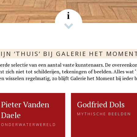
i
IJN ‘THUIS’ BIJ GALERIE HET MOMEN
rde selectie van een aantal vaste kunstenaars. De overeenko
zich niet tot schilderijen, tekeningen of beelden. Alles wat ‘p
n wisselen regelmatig, zo blijft Galerie het Moment bij ieder 
Pieter Vanden
Pieter Vanden
Godfried Dols
Godfried Dols
Daele
ONDERWATERWERELD
MYTHISCHE BEELDEN
Daele
MYTHISCHE BEELDEN
Gevangen voor de eeuwigheid.
Godfried Dols zoekt met zijn
ONDERWATERWERELD
Dat is kenmerkend voor het
handen naar vormen en lijnen
beeldend werk van Pieter.....
die kracht, kwetsbaarheid of
verschillende emoties