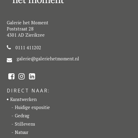
Galerie het Moment
Poststraat 28
4301 AD Zierikzee
0111 411202
galerie@galeriehetmoment.nl
F
I
L
a
n
i
c
s
n
e
t
k
DIRECT NAAR:
b
a
e
o
g
d
Kunstwerken
o
r
I
k
a
n
Huidige expositie
m
Gedrag
Stillevens
Natuur