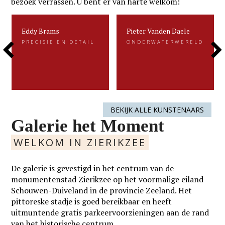
bezoek verrassen. U bent er van harte welkom!
Eddy Brams
Pieter Vanden Daele
Eddy Brams
Pieter Vanden Daele
PRECISIE EN DETAIL
ONDERWATERWERELD
PRECISIE EN DETAIL
ONDERWATERWERELD
Previous
Next
Eddy Brams schildert stillevens die
Gevangen voor de eeuwigheid. Dat is
uiterst minutieus zijn. De precisie in
kenmerkend voor het beeldend werk
zijn werk heeft hij te danken aan zijn
van Pieter.....
oorspronkelijke werk als....
Slide
Slide
LEES MEER
LEES MEER
BEKIJK ALLE KUNSTENAARS
Galerie het Moment
WELKOM IN ZIERIKZEE
De galerie is gevestigd in het centrum van de
monumentenstad Zierikzee op het voormalige eiland
Schouwen-Duiveland in de provincie Zeeland. Het
pittoreske stadje is goed bereikbaar en heeft
uitmuntende gratis parkeervoorzieningen aan de rand
van het historische centrum.