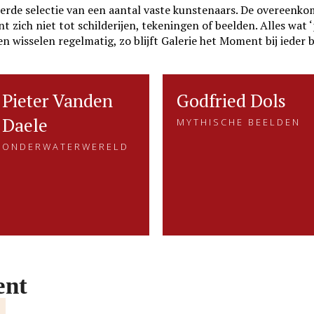
rde selectie van een aantal vaste kunstenaars. De overeenko
zich niet tot schilderijen, tekeningen of beelden. Alles wat ‘p
n wisselen regelmatig, zo blijft Galerie het Moment bij ieder 
Pieter Vanden
Pieter Vanden
Godfried Dols
Godfried Dols
Daele
ONDERWATERWERELD
MYTHISCHE BEELDEN
Daele
MYTHISCHE BEELDEN
Gevangen voor de eeuwigheid.
Godfried Dols zoekt met zijn
ONDERWATERWERELD
Dat is kenmerkend voor het
handen naar vormen en lijnen
beeldend werk van Pieter.....
die kracht, kwetsbaarheid of
verschillende emoties
verbeelden.
LEES MEER
LEES MEER
ent
E