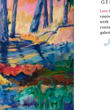
GE
Lees 
voor
werk 
conta
galer