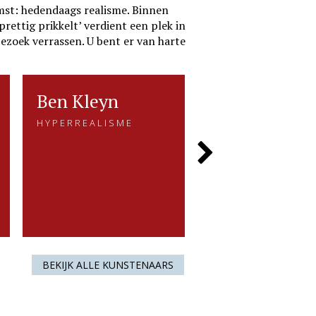
mst: hedendaags realisme. Binnen
rettig prikkelt’ verdient een plek in
bezoek verrassen. U bent er van harte
Ben Kleyn
Ben Kleyn
Ria Koreman
Ria Kor
HYPERREALISME
VERBINDING ME
HYPERREALISME
VERBINDING MEN
NA
NATUUR
Wat zijn werk bijzonder
maakt......
De prachtige kle
Next
vo
Slide
LEES MEER
LEES MEER
BEKIJK ALLE KUNSTENAARS