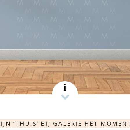
s
i
IJN ‘THUIS’ BIJ GALERIE HET MOMEN