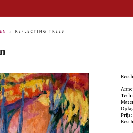
SEN
»
REFLECTING TREES
en
Besch
Afme
Techn
Mater
Oplag
Prijs:
Besch