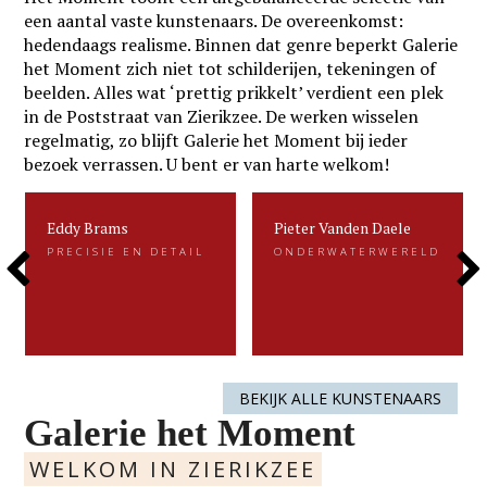
een aantal vaste kunstenaars. De overeenkomst:
hedendaags realisme. Binnen dat genre beperkt Galerie
het Moment zich niet tot schilderijen, tekeningen of
beelden. Alles wat ‘prettig prikkelt’ verdient een plek
in de Poststraat van Zierikzee. De werken wisselen
regelmatig, zo blijft Galerie het Moment bij ieder
bezoek verrassen. U bent er van harte welkom!
Eddy Brams
Pieter Vanden Daele
Eddy Brams
Pieter Vanden Daele
PRECISIE EN DETAIL
ONDERWATERWERELD
PRECISIE EN DETAIL
ONDERWATERWERELD
Previous
Next
Eddy Brams schildert stillevens die
Gevangen voor de eeuwigheid. Dat is
uiterst minutieus zijn. De precisie in
kenmerkend voor het beeldend werk
zijn werk heeft hij te danken aan zijn
van Pieter.....
oorspronkelijke werk als....
Slide
Slide
LEES MEER
LEES MEER
BEKIJK ALLE KUNSTENAARS
Galerie het Moment
WELKOM IN ZIERIKZEE