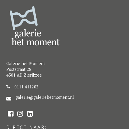
Galerie het Moment
Poststraat 28
4301 AD Zierikzee
0111 411202
galerie@galeriehetmoment.nl
F
I
L
a
n
i
c
s
n
e
t
k
DIRECT NAAR: