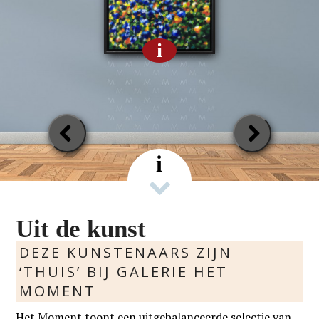
i
Previous
Next
Slide
Slide
i
Uit de kunst
DEZE KUNSTENAARS ZIJN
‘THUIS’ BIJ GALERIE HET
MOMENT
Het Moment toont een uitgebalanceerde selectie van