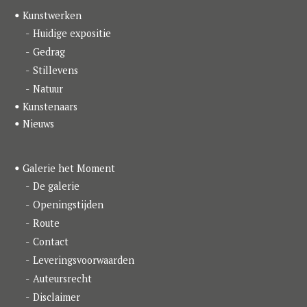
b
a
e
o
g
d
Kunstwerken
o
r
I
k
a
n
Huidige expositie
m
Gedrag
Stillevens
Natuur
Kunstenaars
Nieuws
Galerie het Moment
De galerie
Openingstijden
Route
Contact
Leveringsvoorwaarden
Auteursrecht
Disclaimer