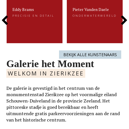
Eddy Brams
Pieter Vanden Daele
Eddy Brams
Pieter Vanden Daele
PRECISIE EN DETAIL
ONDERWATERWERELD
PRECISIE EN DETAIL
ONDERWATERWERELD
Previous
Next
Eddy Brams schildert stillevens die
Gevangen voor de eeuwigheid. Dat is
uiterst minutieus zijn. De precisie in
kenmerkend voor het beeldend werk
zijn werk heeft hij te danken aan zijn
van Pieter.....
oorspronkelijke werk als....
Slide
Slide
LEES MEER
LEES MEER
BEKIJK ALLE KUNSTENAARS
Galerie het Moment
WELKOM IN ZIERIKZEE
De galerie is gevestigd in het centrum van de
monumentenstad Zierikzee op het voormalige eiland
Schouwen-Duiveland in de provincie Zeeland. Het
pittoreske stadje is goed bereikbaar en heeft
uitmuntende gratis parkeervoorzieningen aan de rand
van het historische centrum.