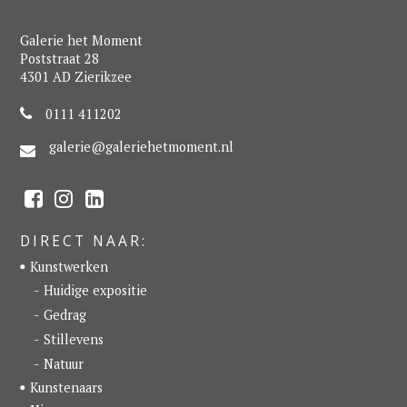
Galerie het Moment
Poststraat 28
4301 AD Zierikzee
0111 411202
galerie@galeriehetmoment.nl
F
I
L
a
n
i
c
s
n
e
t
k
DIRECT NAAR:
b
a
e
o
g
d
Kunstwerken
o
r
I
k
a
n
Huidige expositie
m
Gedrag
Stillevens
Natuur
Kunstenaars