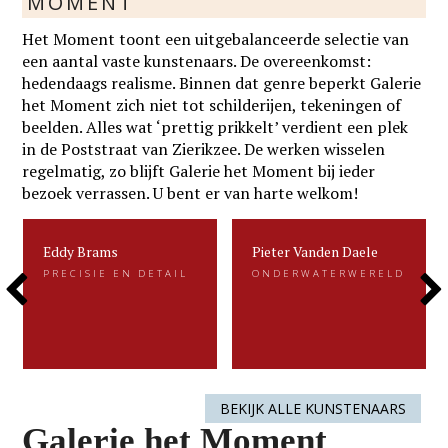
MOMENT
Het Moment toont een uitgebalanceerde selectie van
een aantal vaste kunstenaars. De overeenkomst:
hedendaags realisme. Binnen dat genre beperkt Galerie
het Moment zich niet tot schilderijen, tekeningen of
beelden. Alles wat ‘prettig prikkelt’ verdient een plek
in de Poststraat van Zierikzee. De werken wisselen
regelmatig, zo blijft Galerie het Moment bij ieder
bezoek verrassen. U bent er van harte welkom!
Eddy Brams
Pieter Vanden Daele
Eddy Brams
Pieter Vanden Daele
PRECISIE EN DETAIL
ONDERWATERWERELD
PRECISIE EN DETAIL
ONDERWATERWERELD
Previous
Next
Eddy Brams schildert stillevens die
Gevangen voor de eeuwigheid. Dat is
uiterst minutieus zijn. De precisie in
kenmerkend voor het beeldend werk
zijn werk heeft hij te danken aan zijn
van Pieter.....
oorspronkelijke werk als....
Slide
Slide
LEES MEER
LEES MEER
BEKIJK ALLE KUNSTENAARS
Galerie het Moment