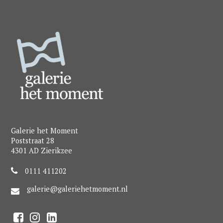
Galerie het Moment
Poststraat 28
4301 AD Zierikzee
0111 411202
galerie@galeriehetmoment.nl
F
I
L
a
n
i