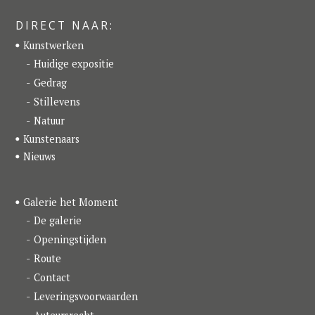
c
s
n
e
t
k
DIRECT NAAR:
b
a
e
o
g
d
Kunstwerken
o
r
I
k
a
n
Huidige expositie
m
Gedrag
Stillevens
Natuur
Kunstenaars
Nieuws
Galerie het Moment
De galerie
Openingstijden
Route
Contact
Leveringsvoorwaarden