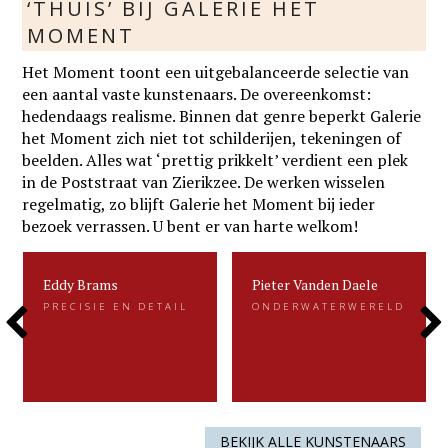
‘THUIS’ BIJ GALERIE HET
MOMENT
Het Moment toont een uitgebalanceerde selectie van
een aantal vaste kunstenaars. De overeenkomst:
hedendaags realisme. Binnen dat genre beperkt Galerie
het Moment zich niet tot schilderijen, tekeningen of
beelden. Alles wat ‘prettig prikkelt’ verdient een plek
in de Poststraat van Zierikzee. De werken wisselen
regelmatig, zo blijft Galerie het Moment bij ieder
bezoek verrassen. U bent er van harte welkom!
Eddy Brams
Pieter Vanden Daele
Eddy Brams
Pieter Vanden Daele
PRECISIE EN DETAIL
ONDERWATERWERELD
PRECISIE EN DETAIL
ONDERWATERWERELD
Previous
Next
Eddy Brams schildert stillevens die
Gevangen voor de eeuwigheid. Dat is
uiterst minutieus zijn. De precisie in
kenmerkend voor het beeldend werk
zijn werk heeft hij te danken aan zijn
van Pieter.....
oorspronkelijke werk als....
Slide
Slide
LEES MEER
LEES MEER
BEKIJK ALLE KUNSTENAARS