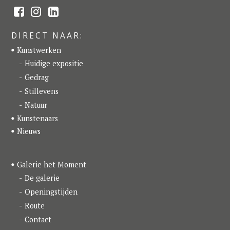
F
I
L
a
n
i
c
s
n
e
t
k
DIRECT NAAR:
b
a
e
o
g
d
Kunstwerken
o
r
I
k
a
n
Huidige expositie
m
Gedrag
Stillevens
Natuur
Kunstenaars
Nieuws
Galerie het Moment
De galerie
Openingstijden
Route
Contact