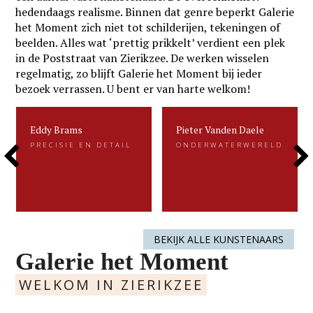
hedendaags realisme. Binnen dat genre beperkt Galerie
het Moment zich niet tot schilderijen, tekeningen of
beelden. Alles wat ‘prettig prikkelt’ verdient een plek
in de Poststraat van Zierikzee. De werken wisselen
regelmatig, zo blijft Galerie het Moment bij ieder
bezoek verrassen. U bent er van harte welkom!
Eddy Brams
Pieter Vanden Daele
Eddy Brams
Pieter Vanden Daele
PRECISIE EN DETAIL
ONDERWATERWERELD
PRECISIE EN DETAIL
ONDERWATERWERELD
Previous
Next
Eddy Brams schildert stillevens die
Gevangen voor de eeuwigheid. Dat is
uiterst minutieus zijn. De precisie in
kenmerkend voor het beeldend werk
zijn werk heeft hij te danken aan zijn
van Pieter.....
oorspronkelijke werk als....
Slide
Slide
LEES MEER
LEES MEER
BEKIJK ALLE KUNSTENAARS
Galerie het Moment
WELKOM IN ZIERIKZEE