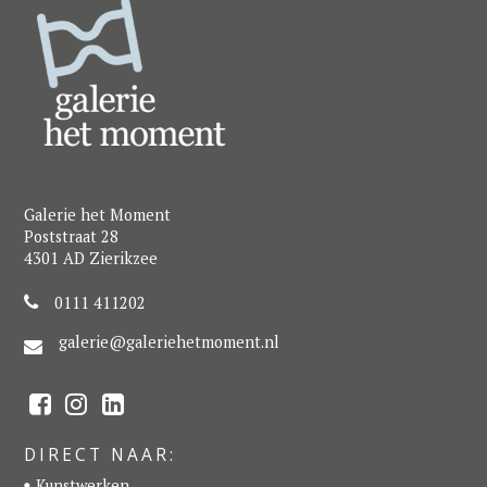
Galerie het Moment
Poststraat 28
4301 AD Zierikzee
0111 411202
galerie@galeriehetmoment.nl
F
I
L
a
n
i
c
s
n
e
t
k
DIRECT NAAR:
b
a
e
o
g
d
Kunstwerken