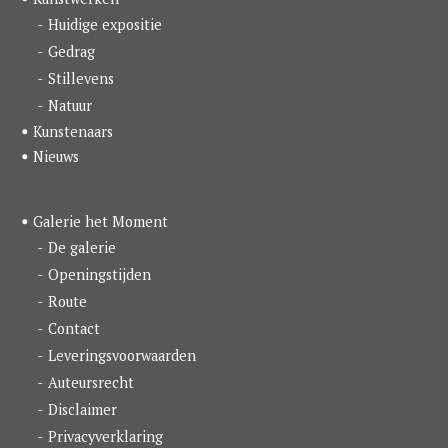
o
r
I
k
a
n
Huidige expositie
m
Gedrag
Stillevens
Natuur
Kunstenaars
Nieuws
Galerie het Moment
De galerie
Openingstijden
Route
Contact
Leveringsvoorwaarden
Auteursrecht
Disclaimer
Privacyverklaring