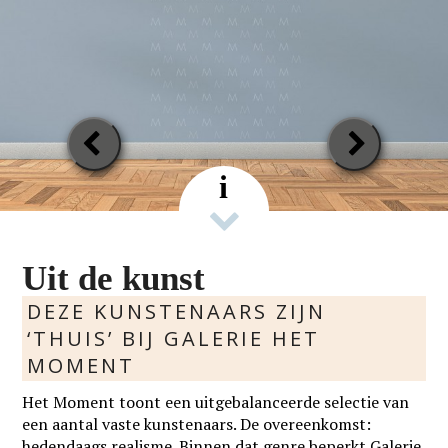
Previous
Next
Slide
Slide
i
Uit de kunst
DEZE KUNSTENAARS ZIJN
‘THUIS’ BIJ GALERIE HET
MOMENT
Het Moment toont een uitgebalanceerde selectie van
een aantal vaste kunstenaars. De overeenkomst:
hedendaags realisme. Binnen dat genre beperkt Galerie