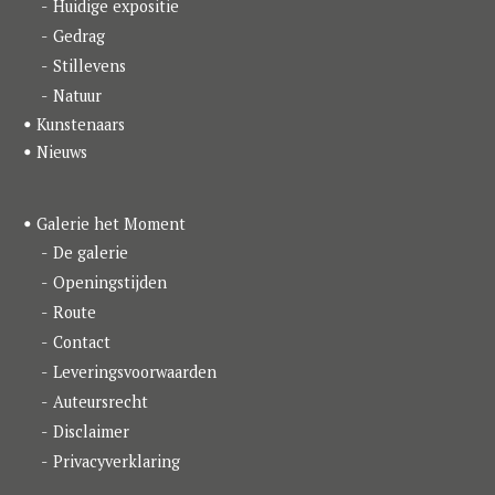
k
a
n
Huidige expositie
m
Gedrag
Stillevens
Natuur
Kunstenaars
Nieuws
Galerie het Moment
De galerie
Openingstijden
Route
Contact
Leveringsvoorwaarden
Auteursrecht
Disclaimer
Privacyverklaring