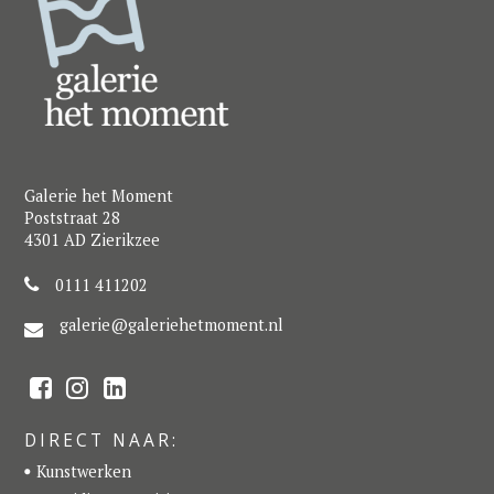
Galerie het Moment
Poststraat 28
4301 AD Zierikzee
0111 411202
galerie@galeriehetmoment.nl
F
I
L
a
n
i
c
s
n
e
t
k
DIRECT NAAR:
b
a
e
o
g
d
Kunstwerken
o
r
I