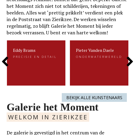
het Moment zich niet tot schilderijen, tekeningen of
beelden. Alles wat ‘prettig prikkelt’ verdient een plek
in de Poststraat van Zierikzee. De werken wisselen
regelmatig, zo blijft Galerie het Moment bij ieder
bezoek verrassen. U bent er van harte welkom!
Eddy Brams
Pieter Vanden Daele
Eddy Brams
Pieter Vanden Daele
PRECISIE EN DETAIL
ONDERWATERWERELD
PRECISIE EN DETAIL
ONDERWATERWERELD
Previous
Next
Eddy Brams schildert stillevens die
Gevangen voor de eeuwigheid. Dat is
uiterst minutieus zijn. De precisie in
kenmerkend voor het beeldend werk
zijn werk heeft hij te danken aan zijn
van Pieter.....
oorspronkelijke werk als....
Slide
Slide
LEES MEER
LEES MEER
BEKIJK ALLE KUNSTENAARS
Galerie het Moment
WELKOM IN ZIERIKZEE
De galerie is gevestigd in het centrum van de