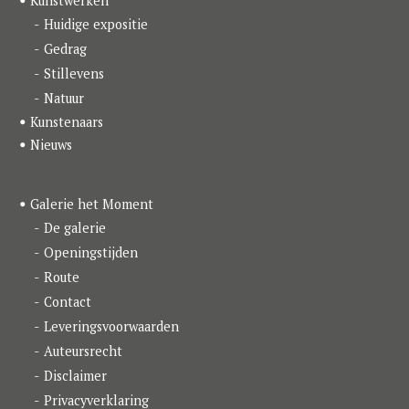
Kunstwerken
o
r
I
k
a
n
Huidige expositie
m
Gedrag
Stillevens
Natuur
Kunstenaars
Nieuws
Galerie het Moment
De galerie
Openingstijden
Route
Contact
Leveringsvoorwaarden
Auteursrecht
Disclaimer
Privacyverklaring