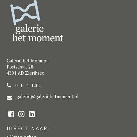
Galerie het Moment
Poststraat 28
4301 AD Zierikzee
0111 411202
galerie@galeriehetmoment.nl
F
I
L
a
n
i
c
s
n
e
t
k
DIRECT NAAR:
b
a
e
o
g
d