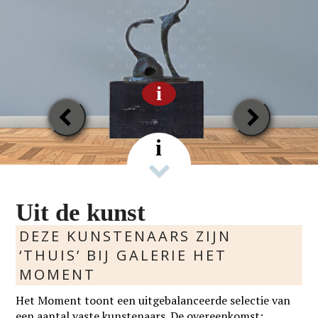
i
Previous
Next
Slide
Slide
i
Uit de kunst
DEZE KUNSTENAARS ZIJN
‘THUIS’ BIJ GALERIE HET
MOMENT
Het Moment toont een uitgebalanceerde selectie van
een aantal vaste kunstenaars. De overeenkomst: