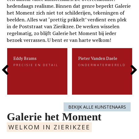
hedendaags realisme. Binnen dat genre beperkt Galerie
het Moment zich niet tot schilderijen, tekeningen of
beelden. Alles wat ‘prettig prikkelt’ verdient een plek
in de Poststraat van Zierikzee. De werken wisselen
regelmatig, zo blijft Galerie het Moment bij ieder
bezoek verrassen. U bent er van harte welkom!
Eddy Brams
Pieter Vanden Daele
Eddy Brams
Pieter Vanden Daele
PRECISIE EN DETAIL
ONDERWATERWERELD
PRECISIE EN DETAIL
ONDERWATERWERELD
Previous
Next
Eddy Brams schildert stillevens die
Gevangen voor de eeuwigheid. Dat is
uiterst minutieus zijn. De precisie in
kenmerkend voor het beeldend werk
zijn werk heeft hij te danken aan zijn
van Pieter.....
oorspronkelijke werk als....
Slide
Slide
LEES MEER
LEES MEER
BEKIJK ALLE KUNSTENAARS
Galerie het Moment
WELKOM IN ZIERIKZEE