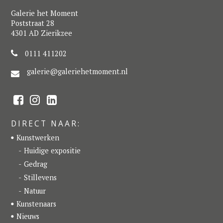
Galerie het Moment
Poststraat 28
4301 AD Zierikzee
0111 411202
galerie@galeriehetmoment.nl
F
I
L
a
n
i
c
s
n
e
t
k
DIRECT NAAR:
b
a
e
o
g
d
Kunstwerken
o
r
I
k
a
n
Huidige expositie
m
Gedrag
Stillevens
Natuur
Kunstenaars
Nieuws