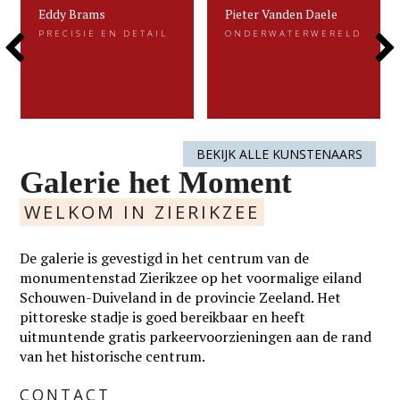
Eddy Brams
Pieter Vanden Daele
Eddy Brams
Pieter Vanden Daele
PRECISIE EN DETAIL
ONDERWATERWERELD
PRECISIE EN DETAIL
ONDERWATERWERELD
Previous
Next
Eddy Brams schildert stillevens die
Gevangen voor de eeuwigheid. Dat is
uiterst minutieus zijn. De precisie in
kenmerkend voor het beeldend werk
zijn werk heeft hij te danken aan zijn
van Pieter.....
oorspronkelijke werk als....
Slide
Slide
LEES MEER
LEES MEER
BEKIJK ALLE KUNSTENAARS
Galerie het Moment
WELKOM IN ZIERIKZEE
De galerie is gevestigd in het centrum van de
monumentenstad Zierikzee op het voormalige eiland
Schouwen-Duiveland in de provincie Zeeland. Het
pittoreske stadje is goed bereikbaar en heeft
uitmuntende gratis parkeervoorzieningen aan de rand
van het historische centrum.
CONTACT