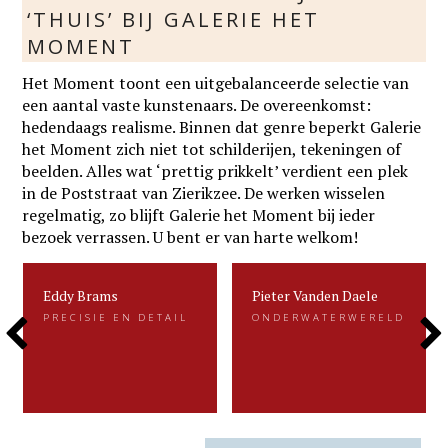
‘THUIS’ BIJ GALERIE HET
MOMENT
Het Moment toont een uitgebalanceerde selectie van
een aantal vaste kunstenaars. De overeenkomst:
hedendaags realisme. Binnen dat genre beperkt Galerie
het Moment zich niet tot schilderijen, tekeningen of
beelden. Alles wat ‘prettig prikkelt’ verdient een plek
in de Poststraat van Zierikzee. De werken wisselen
regelmatig, zo blijft Galerie het Moment bij ieder
bezoek verrassen. U bent er van harte welkom!
Eddy Brams
Pieter Vanden Daele
Eddy Brams
Pieter Vanden Daele
PRECISIE EN DETAIL
ONDERWATERWERELD
PRECISIE EN DETAIL
ONDERWATERWERELD
Previous
Next
Eddy Brams schildert stillevens die
Gevangen voor de eeuwigheid. Dat is
uiterst minutieus zijn. De precisie in
kenmerkend voor het beeldend werk
zijn werk heeft hij te danken aan zijn
van Pieter.....
oorspronkelijke werk als....
Slide
Slide
LEES MEER
LEES MEER