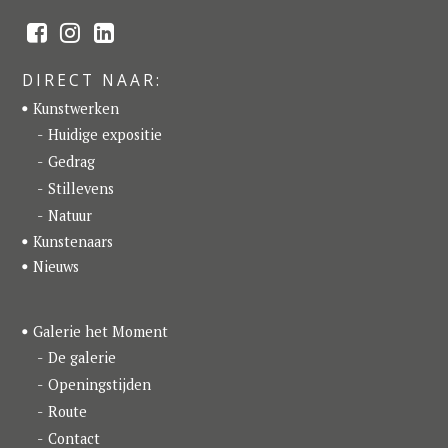
F
I
L
a
n
i
c
s
n
e
t
k
DIRECT NAAR:
b
a
e
o
g
d
Kunstwerken
o
r
I
k
a
n
Huidige expositie
m
Gedrag
Stillevens
Natuur
Kunstenaars
Nieuws
Galerie het Moment
De galerie
Openingstijden
Route
Contact