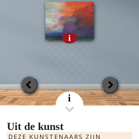
i
Previous
Next
Slide
Slide
i
Uit de kunst
DEZE KUNSTENAARS ZIJN