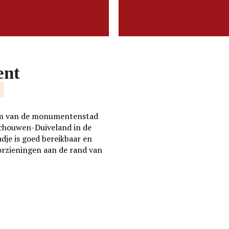
LEES MEER
LEES MEER
ent
E
trum van de monumentenstad
Schouwen-Duiveland in de
adje is goed bereikbaar en
orzieningen aan de rand van