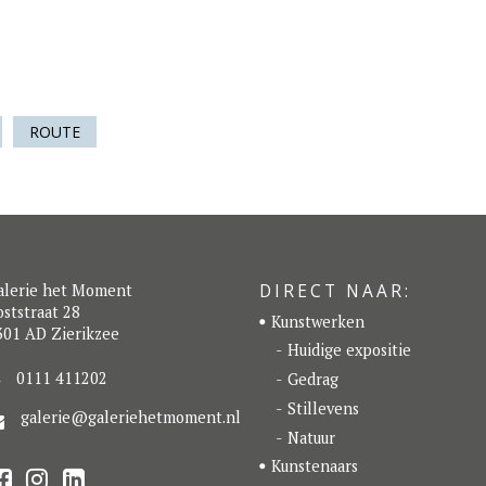
ROUTE
DIRECT NAAR:
alerie het Moment
ststraat 28
Kunstwerken
301 AD Zierikzee
Huidige expositie
0111 411202
Gedrag
Stillevens
galerie@galeriehetmoment.nl
Natuur
Kunstenaars
F
I
L