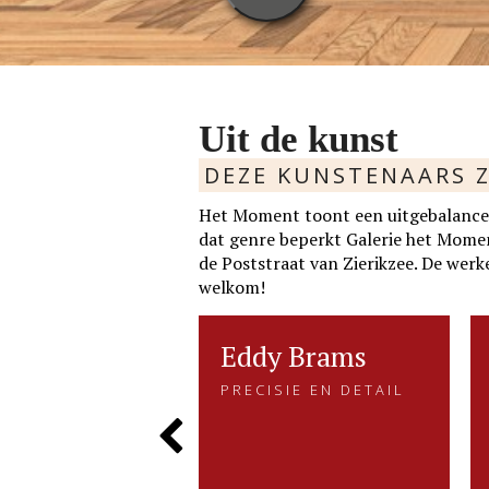
Uit de kunst
DEZE KUNSTENAARS Z
Het Moment toont een uitgebalancee
dat genre beperkt Galerie het Moment 
de Poststraat van Zierikzee. De werke
welkom!
ie v.d.
rtie v.d. Velden
Eddy Brams
Eddy Brams
RHALEN IN VORM
PRECISIE EN DETAIL
den
PRECISIE EN DETAIL
EN KLEUR
Eddy Brams schildert stillevens
ALEN IN VORM
van der Velden zoekt met
die uiterst minutieus zijn. De
Previous
LEUR
m en kleurgebruik naar....
precisie in zijn werk heeft hij te
danken aan zijn oorspronkelijke
werk als....