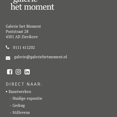
Galerie het Moment
Poststraat 28
4301 AD Zierikzee
0111 411202
galerie@galeriehetmoment.nl
F
I
L
a
n
i
c
s
n
e
t
k
DIRECT NAAR:
b
a
e
o
g
d
Kunstwerken
o
r
I
k
a
n
Huidige expositie
m
Gedrag
Stillevens