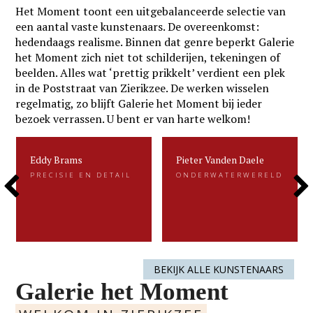
Het Moment toont een uitgebalanceerde selectie van
een aantal vaste kunstenaars. De overeenkomst:
hedendaags realisme. Binnen dat genre beperkt Galerie
het Moment zich niet tot schilderijen, tekeningen of
beelden. Alles wat ‘prettig prikkelt’ verdient een plek
in de Poststraat van Zierikzee. De werken wisselen
regelmatig, zo blijft Galerie het Moment bij ieder
bezoek verrassen. U bent er van harte welkom!
Eddy Brams
Pieter Vanden Daele
Eddy Brams
Pieter Vanden Daele
PRECISIE EN DETAIL
ONDERWATERWERELD
PRECISIE EN DETAIL
ONDERWATERWERELD
Previous
Next
Eddy Brams schildert stillevens die
Gevangen voor de eeuwigheid. Dat is
uiterst minutieus zijn. De precisie in
kenmerkend voor het beeldend werk
zijn werk heeft hij te danken aan zijn
van Pieter.....
oorspronkelijke werk als....
Slide
Slide
LEES MEER
LEES MEER
BEKIJK ALLE KUNSTENAARS
Galerie het Moment