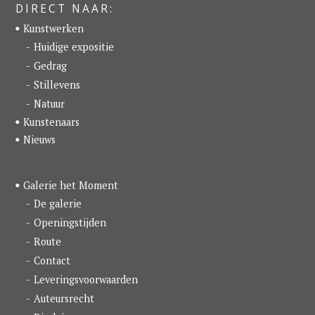
e
t
k
DIRECT NAAR:
b
a
e
o
g
d
Kunstwerken
o
r
I
k
a
n
Huidige expositie
m
Gedrag
Stillevens
Natuur
Kunstenaars
Nieuws
Galerie het Moment
De galerie
Openingstijden
Route
Contact
Leveringsvoorwaarden
Auteursrecht