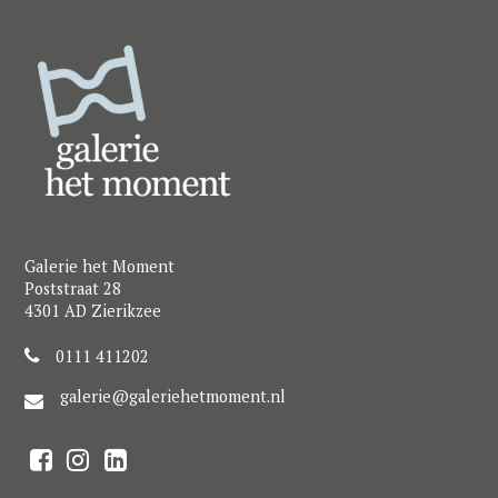
Galerie het Moment
Poststraat 28
4301 AD Zierikzee
0111 411202
galerie@galeriehetmoment.nl
F
I
L
a
n
i
c
s
n