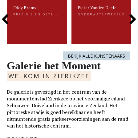
Eddy Brams
Pieter Vanden Daele
Eddy Brams
Pieter Vanden Daele
PRECISIE EN DETAIL
ONDERWATERWERELD
PRECISIE EN DETAIL
ONDERWATERWERELD
Previous
Next
Eddy Brams schildert stillevens die
Gevangen voor de eeuwigheid. Dat is
uiterst minutieus zijn. De precisie in
kenmerkend voor het beeldend werk
zijn werk heeft hij te danken aan zijn
van Pieter.....
oorspronkelijke werk als....
Slide
Slide
LEES MEER
LEES MEER
BEKIJK ALLE KUNSTENAARS
Galerie het Moment
WELKOM IN ZIERIKZEE
De galerie is gevestigd in het centrum van de
monumentenstad Zierikzee op het voormalige eiland
Schouwen-Duiveland in de provincie Zeeland. Het
pittoreske stadje is goed bereikbaar en heeft
uitmuntende gratis parkeervoorzieningen aan de rand
van het historische centrum.