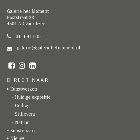
Galerie het Moment
Poststraat 28
4301 AD Zierikzee
0111 411202
galerie@galeriehetmoment.nl
F
I
L
a
n
i
c
s
n
e
t
k
DIRECT NAAR:
b
a
e
o
g
d
Kunstwerken
o
r
I
k
a
n
Huidige expositie
m
Gedrag
Stillevens
Natuur
Kunstenaars
Nieuws