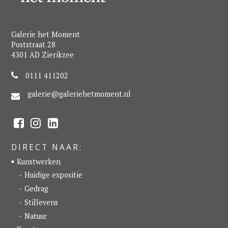
Galerie het Moment
Poststraat 28
4301 AD Zierikzee
0111 411202
galerie@galeriehetmoment.nl
F
I
L
a
n
i
c
s
n
e
t
k
DIRECT NAAR:
b
a
e
o
g
d
Kunstwerken
o
r
I
k
a
n
Huidige expositie
m
Gedrag
Stillevens
Natuur