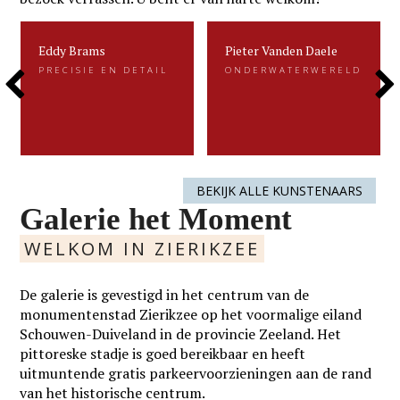
Eddy Brams
Pieter Vanden Daele
Eddy Brams
Pieter Vanden Daele
PRECISIE EN DETAIL
ONDERWATERWERELD
PRECISIE EN DETAIL
ONDERWATERWERELD
Previous
Next
Eddy Brams schildert stillevens die
Gevangen voor de eeuwigheid. Dat is
uiterst minutieus zijn. De precisie in
kenmerkend voor het beeldend werk
zijn werk heeft hij te danken aan zijn
van Pieter.....
oorspronkelijke werk als....
Slide
Slide
LEES MEER
LEES MEER
BEKIJK ALLE KUNSTENAARS
Galerie het Moment
WELKOM IN ZIERIKZEE
De galerie is gevestigd in het centrum van de
monumentenstad Zierikzee op het voormalige eiland
Schouwen-Duiveland in de provincie Zeeland. Het
pittoreske stadje is goed bereikbaar en heeft
uitmuntende gratis parkeervoorzieningen aan de rand
van het historische centrum.