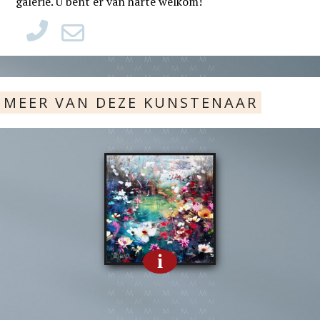
galerie. U bent er van harte welkom!
MEER VAN DEZE KUNSTENAAR
i