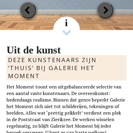
Previous
Next
Slide
Slide
i
Uit de kunst
DEZE KUNSTENAARS ZIJN
‘THUIS’ BIJ GALERIE HET
MOMENT
Het Moment toont een uitgebalanceerde selectie van
een aantal vaste kunstenaars. De overeenkomst:
hedendaags realisme. Binnen dat genre beperkt Galerie
het Moment zich niet tot schilderijen, tekeningen of
beelden. Alles wat ‘prettig prikkelt’ verdient een plek
in de Poststraat van Zierikzee. De werken wisselen
regelmatig, zo blijft Galerie het Moment bij ieder
bezoek verrassen. U bent er van harte welkom!