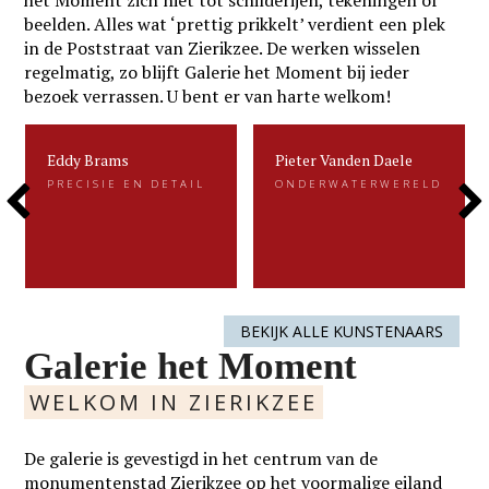
het Moment zich niet tot schilderijen, tekeningen of
beelden. Alles wat ‘prettig prikkelt’ verdient een plek
in de Poststraat van Zierikzee. De werken wisselen
regelmatig, zo blijft Galerie het Moment bij ieder
bezoek verrassen. U bent er van harte welkom!
Eddy Brams
Pieter Vanden Daele
Eddy Brams
Pieter Vanden Daele
PRECISIE EN DETAIL
ONDERWATERWERELD
PRECISIE EN DETAIL
ONDERWATERWERELD
Previous
Next
Eddy Brams schildert stillevens die
Gevangen voor de eeuwigheid. Dat is
uiterst minutieus zijn. De precisie in
kenmerkend voor het beeldend werk
zijn werk heeft hij te danken aan zijn
van Pieter.....
oorspronkelijke werk als....
Slide
Slide
LEES MEER
LEES MEER
BEKIJK ALLE KUNSTENAARS
Galerie het Moment
WELKOM IN ZIERIKZEE
De galerie is gevestigd in het centrum van de
monumentenstad Zierikzee op het voormalige eiland