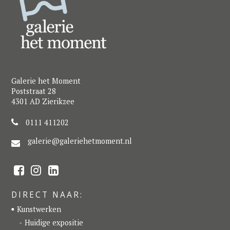
Galerie het Moment
Poststraat 28
4301 AD Zierikzee
0111 411202
galerie@galeriehetmoment.nl
F
I
L
a
n
i
c
s
n
e
t
k
DIRECT NAAR:
b
a
e
o
g
d
Kunstwerken
o
r
I
k
a
n
Huidige expositie
m