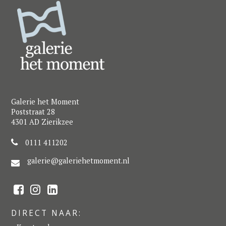
Galerie het Moment
Poststraat 28
4301 AD Zierikzee
0111 411202
galerie@galeriehetmoment.nl
F
I
L
a
n
i
c
s
n
e
t
k
DIRECT NAAR:
b
a
e
o
g
d