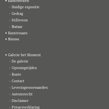
Kunstwerken
o
r
I
k
a
n
Huidige expositie
m
Gedrag
Stillevens
Natuur
Kunstenaars
Nieuws
Galerie het Moment
De galerie
Openingstijden
Route
Contact
Leveringsvoorwaarden
Auteursrecht
Disclaimer
Privacyverklaring