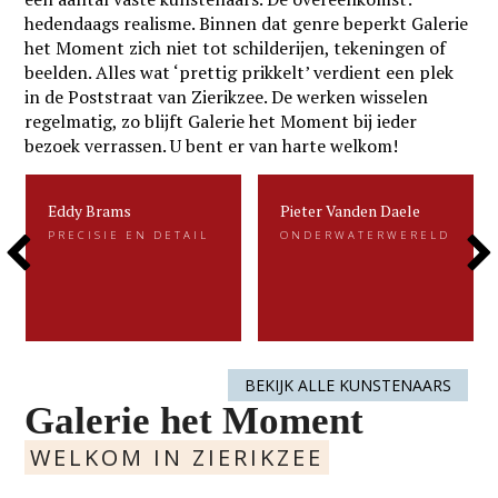
hedendaags realisme. Binnen dat genre beperkt Galerie
het Moment zich niet tot schilderijen, tekeningen of
beelden. Alles wat ‘prettig prikkelt’ verdient een plek
in de Poststraat van Zierikzee. De werken wisselen
regelmatig, zo blijft Galerie het Moment bij ieder
bezoek verrassen. U bent er van harte welkom!
Eddy Brams
Pieter Vanden Daele
Eddy Brams
Pieter Vanden Daele
PRECISIE EN DETAIL
ONDERWATERWERELD
PRECISIE EN DETAIL
ONDERWATERWERELD
Previous
Next
Eddy Brams schildert stillevens die
Gevangen voor de eeuwigheid. Dat is
uiterst minutieus zijn. De precisie in
kenmerkend voor het beeldend werk
zijn werk heeft hij te danken aan zijn
van Pieter.....
oorspronkelijke werk als....
Slide
Slide
LEES MEER
LEES MEER
BEKIJK ALLE KUNSTENAARS
Galerie het Moment
WELKOM IN ZIERIKZEE