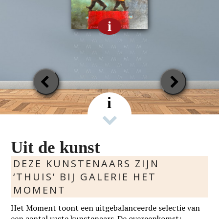
i
Previous
Next
Slide
Slide
i
Uit de kunst
DEZE KUNSTENAARS ZIJN
‘THUIS’ BIJ GALERIE HET
MOMENT
Het Moment toont een uitgebalanceerde selectie van
een aantal vaste kunstenaars. De overeenkomst: