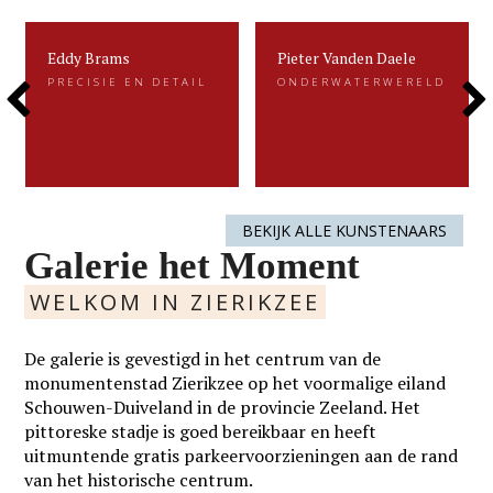
Eddy Brams
Pieter Vanden Daele
Eddy Brams
Pieter Vanden Daele
PRECISIE EN DETAIL
ONDERWATERWERELD
PRECISIE EN DETAIL
ONDERWATERWERELD
Previous
Next
Eddy Brams schildert stillevens die
Gevangen voor de eeuwigheid. Dat is
uiterst minutieus zijn. De precisie in
kenmerkend voor het beeldend werk
zijn werk heeft hij te danken aan zijn
van Pieter.....
oorspronkelijke werk als....
Slide
Slide
LEES MEER
LEES MEER
BEKIJK ALLE KUNSTENAARS
Galerie het Moment
WELKOM IN ZIERIKZEE
De galerie is gevestigd in het centrum van de
monumentenstad Zierikzee op het voormalige eiland
Schouwen-Duiveland in de provincie Zeeland. Het
pittoreske stadje is goed bereikbaar en heeft
uitmuntende gratis parkeervoorzieningen aan de rand
van het historische centrum.