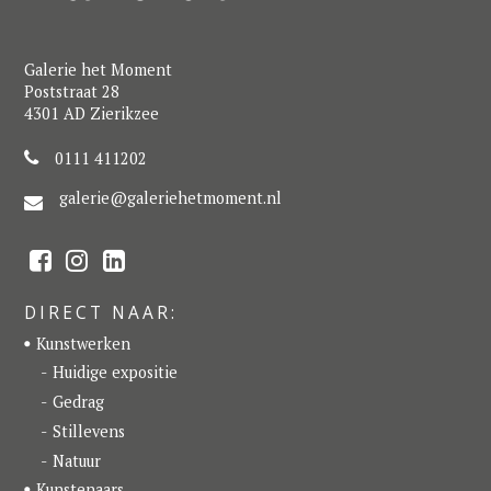
Galerie het Moment
Poststraat 28
4301 AD Zierikzee
0111 411202
galerie@galeriehetmoment.nl
F
I
L
a
n
i
c
s
n
e
t
k
DIRECT NAAR:
b
a
e
o
g
d
Kunstwerken
o
r
I
k
a
n
Huidige expositie
m
Gedrag
Stillevens
Natuur
Kunstenaars