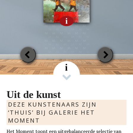
i
Previous
Next
Slide
Slide
i
Uit de kunst
DEZE KUNSTENAARS ZIJN
‘THUIS’ BIJ GALERIE HET
MOMENT
Het Moment toont een uitgebalanceerde selectie van