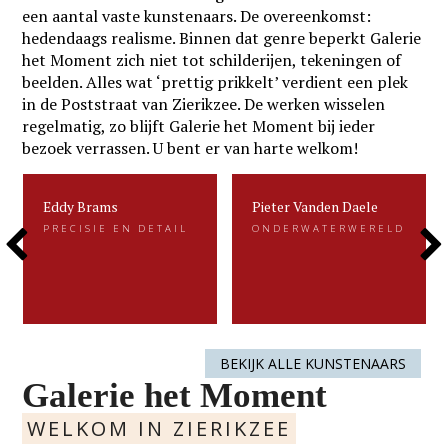
een aantal vaste kunstenaars. De overeenkomst:
hedendaags realisme. Binnen dat genre beperkt Galerie
het Moment zich niet tot schilderijen, tekeningen of
beelden. Alles wat ‘prettig prikkelt’ verdient een plek
in de Poststraat van Zierikzee. De werken wisselen
regelmatig, zo blijft Galerie het Moment bij ieder
bezoek verrassen. U bent er van harte welkom!
Eddy Brams
Pieter Vanden Daele
Eddy Brams
Pieter Vanden Daele
PRECISIE EN DETAIL
ONDERWATERWERELD
PRECISIE EN DETAIL
ONDERWATERWERELD
Previous
Next
Eddy Brams schildert stillevens die
Gevangen voor de eeuwigheid. Dat is
uiterst minutieus zijn. De precisie in
kenmerkend voor het beeldend werk
zijn werk heeft hij te danken aan zijn
van Pieter.....
oorspronkelijke werk als....
Slide
Slide
LEES MEER
LEES MEER
BEKIJK ALLE KUNSTENAARS
Galerie het Moment
WELKOM IN ZIERIKZEE