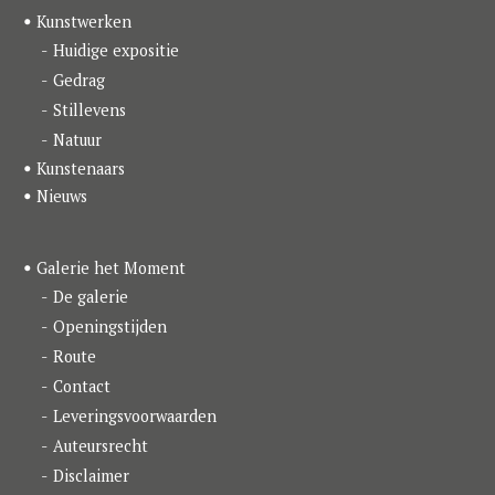
o
g
d
Kunstwerken
o
r
I
k
a
n
Huidige expositie
m
Gedrag
Stillevens
Natuur
Kunstenaars
Nieuws
Galerie het Moment
De galerie
Openingstijden
Route
Contact
Leveringsvoorwaarden
Auteursrecht
Disclaimer