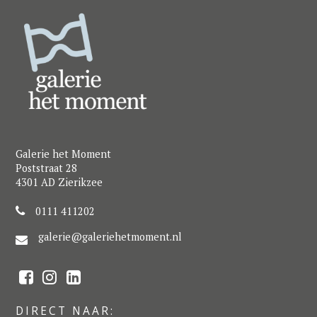
Galerie het Moment
Poststraat 28
4301 AD Zierikzee
0111 411202
galerie@galeriehetmoment.nl
F
I
L
a
n
i
c
s
n
e
t
k
DIRECT NAAR:
b
a
e