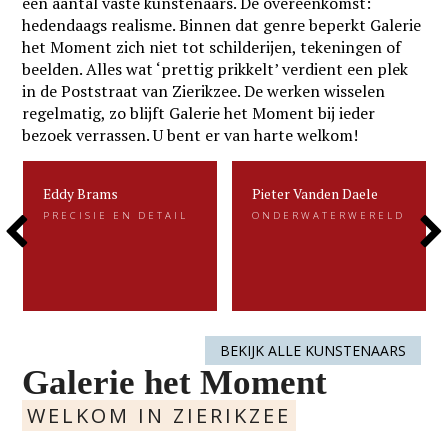
een aantal vaste kunstenaars. De overeenkomst:
hedendaags realisme. Binnen dat genre beperkt Galerie
het Moment zich niet tot schilderijen, tekeningen of
beelden. Alles wat ‘prettig prikkelt’ verdient een plek
in de Poststraat van Zierikzee. De werken wisselen
regelmatig, zo blijft Galerie het Moment bij ieder
bezoek verrassen. U bent er van harte welkom!
Eddy Brams
Pieter Vanden Daele
Eddy Brams
Pieter Vanden Daele
PRECISIE EN DETAIL
ONDERWATERWERELD
PRECISIE EN DETAIL
ONDERWATERWERELD
Previous
Next
Eddy Brams schildert stillevens die
Gevangen voor de eeuwigheid. Dat is
uiterst minutieus zijn. De precisie in
kenmerkend voor het beeldend werk
zijn werk heeft hij te danken aan zijn
van Pieter.....
oorspronkelijke werk als....
Slide
Slide
LEES MEER
LEES MEER
BEKIJK ALLE KUNSTENAARS
Galerie het Moment
WELKOM IN ZIERIKZEE