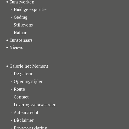
o
g
d
Kunstwerken
o
r
I
k
a
n
Huidige expositie
m
Gedrag
Stillevens
Natuur
Kunstenaars
Nieuws
Galerie het Moment
De galerie
Openingstijden
Route
Contact
Leveringsvoorwaarden
Auteursrecht
Disclaimer
Privacyverklaring