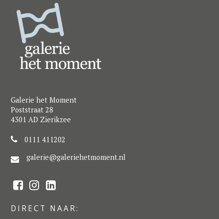
Galerie het Moment
Poststraat 28
4301 AD Zierikzee
0111 411202
galerie@galeriehetmoment.nl
F
I
L
a
n
i
c
s
n
e
t
k
DIRECT NAAR:
b
a
e