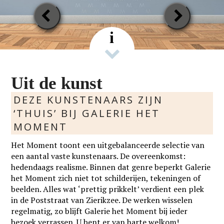
Previous
Next
Slide
Slide
i
Uit de kunst
DEZE KUNSTENAARS ZIJN
‘THUIS’ BIJ GALERIE HET
MOMENT
Het Moment toont een uitgebalanceerde selectie van
een aantal vaste kunstenaars. De overeenkomst:
hedendaags realisme. Binnen dat genre beperkt Galerie
het Moment zich niet tot schilderijen, tekeningen of
beelden. Alles wat ‘prettig prikkelt’ verdient een plek
in de Poststraat van Zierikzee. De werken wisselen
regelmatig, zo blijft Galerie het Moment bij ieder
bezoek verrassen. U bent er van harte welkom!