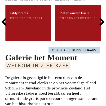
Eddy Brams
Pieter Vanden Daele
Eddy Brams
Pieter Vanden Daele
PRECISIE EN DETAIL
ONDERWATERWERELD
PRECISIE EN DETAIL
ONDERWATERWERELD
Previous
Next
Eddy Brams schildert stillevens die
Gevangen voor de eeuwigheid. Dat is
uiterst minutieus zijn. De precisie in
kenmerkend voor het beeldend werk
zijn werk heeft hij te danken aan zijn
van Pieter.....
oorspronkelijke werk als....
Slide
Slide
LEES MEER
LEES MEER
BEKIJK ALLE KUNSTENAARS
Galerie het Moment
WELKOM IN ZIERIKZEE
De galerie is gevestigd in het centrum van de
monumentenstad Zierikzee op het voormalige eiland
Schouwen-Duiveland in de provincie Zeeland. Het
pittoreske stadje is goed bereikbaar en heeft
uitmuntende gratis parkeervoorzieningen aan de rand
van het historische centrum.