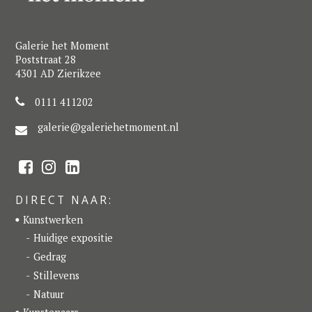
Galerie het Moment
Poststraat 28
4301 AD Zierikzee
0111 411202
galerie@galeriehetmoment.nl
F
I
L
a
n
i
c
s
n
e
t
k
DIRECT NAAR:
b
a
e
o
g
d
Kunstwerken
o
r
I
k
a
n
Huidige expositie
m
Gedrag
Stillevens
Natuur