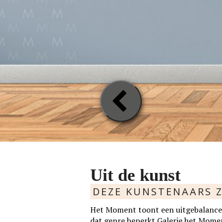
Previou
Slide
Uit de kunst
DEZE KUNSTENAARS Z
Het Moment toont een uitgebalancee
dat genre beperkt Galerie het Moment 