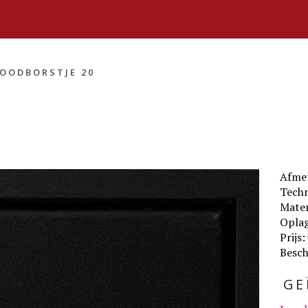
OODBORSTJE 20
Afme
Techn
Mater
Oplag
Prijs:
Besch
GE