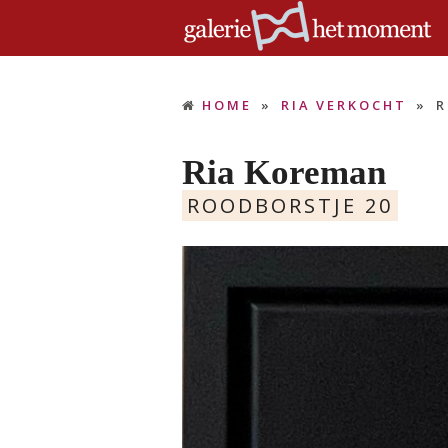
HOME
»
RIA VERKOCHT
»
R
Ria Koreman
ROODBORSTJE 20