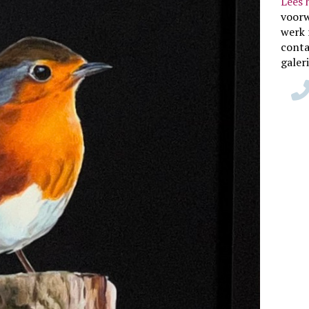
Lees 
voor
werk 
conta
galer