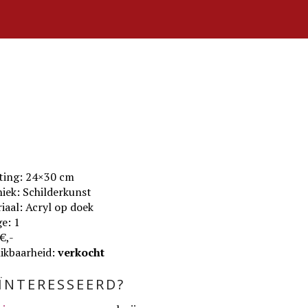
ting: 24×30 cm
iek: Schilderkunst
iaal: Acryl op doek
e: 1
 €,-
ikbaarheid:
verkocht
ÏNTERESSEERD?