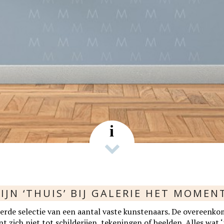
s
i
IJN ‘THUIS’ BIJ GALERIE HET MOMEN
rde selectie van een aantal vaste kunstenaars. De overeenko
zich niet tot schilderijen, tekeningen of beelden. Alles wat ‘p