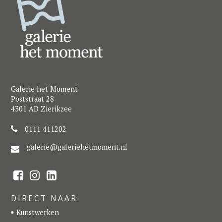
Galerie het Moment
Poststraat 28
4301 AD Zierikzee
0111 411202
galerie@galeriehetmoment.nl
F
I
L
a
n
i
c
s
n
e
t
k
DIRECT NAAR:
b
a
e
o
g
d
Kunstwerken
o
r
I