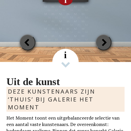
Previous
Next
Slide
Slide
i
Uit de kunst
DEZE KUNSTENAARS ZIJN
‘THUIS’ BIJ GALERIE HET
MOMENT
Het Moment toont een uitgebalanceerde selectie van
een aantal vaste kunstenaars. De overeenkomst:
hedendaags realisme. Binnen dat genre beperkt Galerie