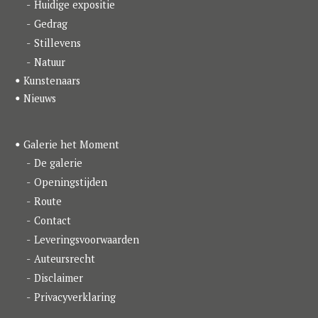
k
a
n
Huidige expositie
m
Gedrag
Stillevens
Natuur
Kunstenaars
Nieuws
Galerie het Moment
De galerie
Openingstijden
Route
Contact
Leveringsvoorwaarden
Auteursrecht
Disclaimer
Privacyverklaring