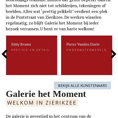
het Moment zich niet tot schilderijen, tekeningen of
beelden. Alles wat ‘prettig prikkelt’ verdient een plek
in de Poststraat van Zierikzee. De werken wisselen
regelmatig, zo blijft Galerie het Moment bij ieder
bezoek verrassen. U bent er van harte welkom!
Eddy Brams
Pieter Vanden Daele
Eddy Brams
Pieter Vanden Daele
PRECISIE EN DETAIL
ONDERWATERWERELD
PRECISIE EN DETAIL
ONDERWATERWERELD
Previous
Next
Eddy Brams schildert stillevens die
Gevangen voor de eeuwigheid. Dat is
uiterst minutieus zijn. De precisie in
kenmerkend voor het beeldend werk
zijn werk heeft hij te danken aan zijn
van Pieter.....
oorspronkelijke werk als....
Slide
Slide
LEES MEER
LEES MEER
BEKIJK ALLE KUNSTENAARS
Galerie het Moment
WELKOM IN ZIERIKZEE
De galerie is gevestigd in het centrum van de