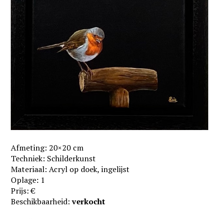
Afmeting: 20×20 cm
Techniek: Schilderkunst
Materiaal: Acryl op doek, ingelijst
Oplage: 1
Prijs: €
Beschikbaarheid:
verkocht