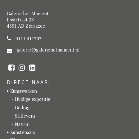
Galerie het Moment
Poststraat 28
4301 AD Zierikzee
0111 411202
galerie@galeriehetmoment.nl
F
I
L
a
n
i
c
s
n
e
t
k
DIRECT NAAR:
b
a
e
o
g
d
Kunstwerken
o
r
I
k
a
n
Huidige expositie
m
Gedrag
Stillevens
Natuur
Kunstenaars