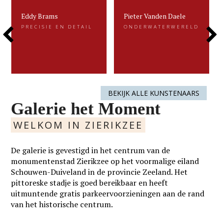
Eddy Brams
Pieter Vanden Daele
Eddy Brams
Pieter Vanden Daele
PRECISIE EN DETAIL
ONDERWATERWERELD
PRECISIE EN DETAIL
ONDERWATERWERELD
Previous
Next
Eddy Brams schildert stillevens die
Gevangen voor de eeuwigheid. Dat is
uiterst minutieus zijn. De precisie in
kenmerkend voor het beeldend werk
zijn werk heeft hij te danken aan zijn
van Pieter.....
oorspronkelijke werk als....
Slide
Slide
LEES MEER
LEES MEER
BEKIJK ALLE KUNSTENAARS
Galerie het Moment
WELKOM IN ZIERIKZEE
De galerie is gevestigd in het centrum van de
monumentenstad Zierikzee op het voormalige eiland
Schouwen-Duiveland in de provincie Zeeland. Het
pittoreske stadje is goed bereikbaar en heeft
uitmuntende gratis parkeervoorzieningen aan de rand
van het historische centrum.