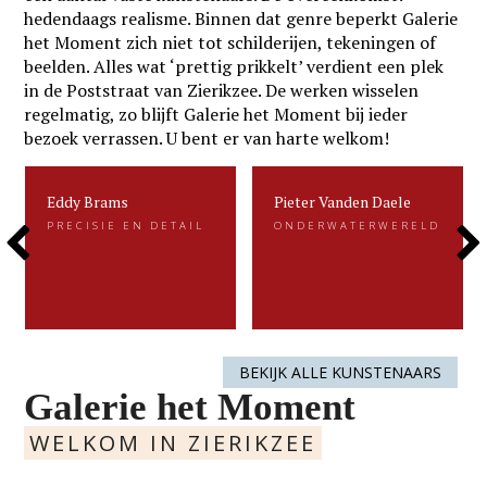
hedendaags realisme. Binnen dat genre beperkt Galerie
het Moment zich niet tot schilderijen, tekeningen of
beelden. Alles wat ‘prettig prikkelt’ verdient een plek
in de Poststraat van Zierikzee. De werken wisselen
regelmatig, zo blijft Galerie het Moment bij ieder
bezoek verrassen. U bent er van harte welkom!
Eddy Brams
Pieter Vanden Daele
Eddy Brams
Pieter Vanden Daele
PRECISIE EN DETAIL
ONDERWATERWERELD
PRECISIE EN DETAIL
ONDERWATERWERELD
Previous
Next
Eddy Brams schildert stillevens die
Gevangen voor de eeuwigheid. Dat is
uiterst minutieus zijn. De precisie in
kenmerkend voor het beeldend werk
zijn werk heeft hij te danken aan zijn
van Pieter.....
oorspronkelijke werk als....
Slide
Slide
LEES MEER
LEES MEER
BEKIJK ALLE KUNSTENAARS
Galerie het Moment
WELKOM IN ZIERIKZEE