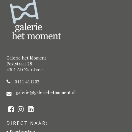
Galerie het Moment
Poststraat 28
4301 AD Zierikzee
0111 411202
galerie@galeriehetmoment.nl
F
I
L
a
n
i
c
s
n
e
t
k
DIRECT NAAR:
b
a
e
o
g
d
Kunstwerken