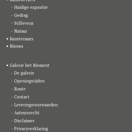
o
r
I
k
a
n
Huidige expositie
m
Gedrag
Stillevens
Natuur
Kunstenaars
Nieuws
Galerie het Moment
De galerie
Openingstijden
Route
Contact
Leveringsvoorwaarden
Auteursrecht
Disclaimer
Privacyverklaring