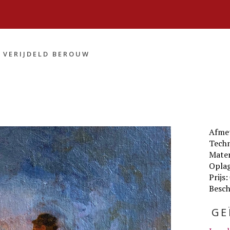
»
VERIJDELD BEROUW
Afme
Techn
Mater
Oplag
Prijs:
Besch
GE