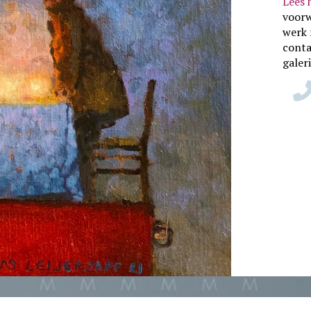
Lees 
voor
werk 
conta
galer