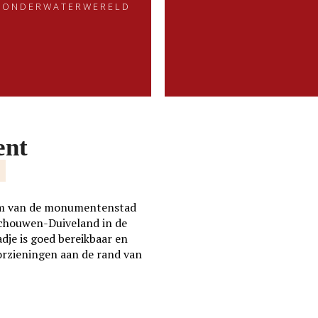
ONDERWATERWERELD
Dat is kenmerkend voor het
handen naar vormen en lijnen
beeldend werk van Pieter.....
die kracht, kwetsbaarheid of
verschillende emoties
verbeelden.
LEES MEER
LEES MEER
ent
E
trum van de monumentenstad
Schouwen-Duiveland in de
adje is goed bereikbaar en
orzieningen aan de rand van