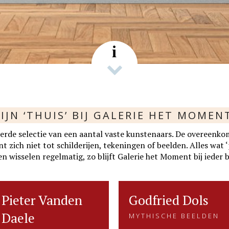
s
i
IJN ‘THUIS’ BIJ GALERIE HET MOMEN
rde selectie van een aantal vaste kunstenaars. De overeenko
zich niet tot schilderijen, tekeningen of beelden. Alles wat ‘p
n wisselen regelmatig, zo blijft Galerie het Moment bij ieder 
Pieter Vanden
Pieter Vanden
Godfried Dols
Godfried Dols
Daele
ONDERWATERWERELD
MYTHISCHE BEELDEN
Daele
MYTHISCHE BEELDEN
Gevangen voor de eeuwigheid.
Godfried Dols zoekt met zijn