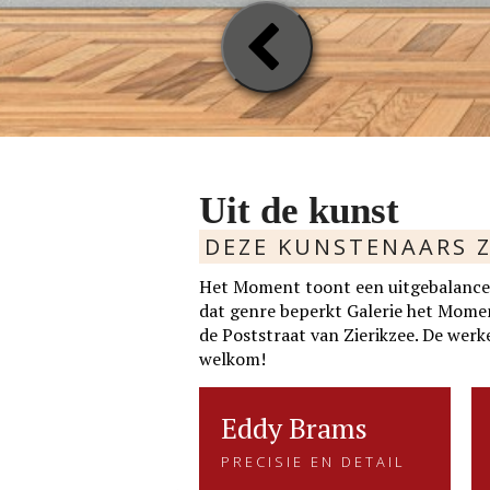
Previou
Slide
Uit de kunst
DEZE KUNSTENAARS Z
Het Moment toont een uitgebalancee
dat genre beperkt Galerie het Moment 
de Poststraat van Zierikzee. De werke
welkom!
ie v.d.
rtie v.d. Velden
Eddy Brams
Eddy Brams
RHALEN IN VORM
PRECISIE EN DETAIL
den
PRECISIE EN DETAIL
EN KLEUR
Eddy Brams schildert stillevens