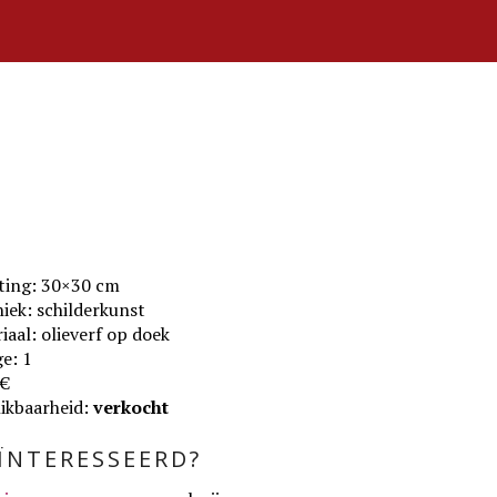
ting: 30×30 cm
iek: schilderkunst
iaal: olieverf op doek
e: 1
 €
ikbaarheid:
verkocht
ÏNTERESSEERD?