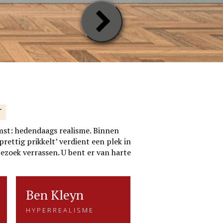
Next
Slide
T
mst: hedendaags realisme. Binnen
rettig prikkelt’ verdient een plek in
bezoek verrassen. U bent er van harte
Ben Kleyn
Ben Kleyn
Ria Koreman
Ria Kor
HYPERREALISME
VERBINDING ME
HYPERREALISME
VERBINDING MEN
NA
NATUUR
Wat zijn werk bijzonder