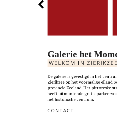
ALEN IN VORM
van der Velden zoekt met
die uiterst minutieus zijn. De
Previous
LEUR
m en kleurgebruik naar....
precisie in zijn werk heeft hij te
danken aan zijn oorspronkelijke
werk als....
Slide
MEER
LEES MEER
Galerie het Mom
WELKOM IN ZIERIKZE
De galerie is gevestigd in het cen
Zierikzee op het voormalige eiland 
provincie Zeeland. Het pittoreske st
heeft uitmuntende gratis parkeervo
het historische centrum.
CONTACT