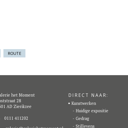
ROUTE
DIRECT NAAR:
alerie het Moment
ststraat 28
Kunstwerken
301 AD Zierikzee
Huidige expositie
0111 411202
Gedrag
Stillevens