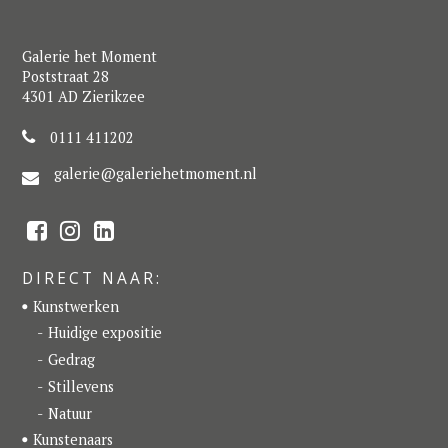
Galerie het Moment
Poststraat 28
4301 AD Zierikzee
0111 411202
galerie@galeriehetmoment.nl
F
I
L
a
n
i
c
s
n
e
t
k
DIRECT NAAR:
b
a
e
o
g
d
Kunstwerken
o
r
I
k
a
n
Huidige expositie
m
Gedrag
Stillevens
Natuur
Kunstenaars