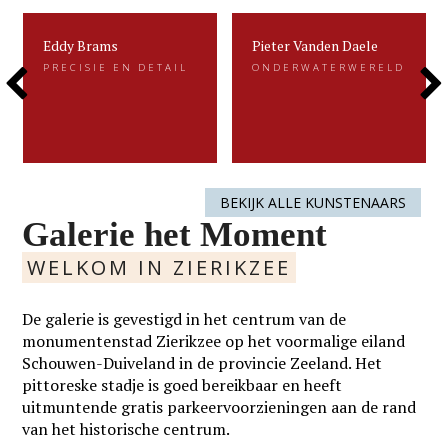
Eddy Brams
Pieter Vanden Daele
Eddy Brams
Pieter Vanden Daele
PRECISIE EN DETAIL
ONDERWATERWERELD
PRECISIE EN DETAIL
ONDERWATERWERELD
Previous
Next
Eddy Brams schildert stillevens die
Gevangen voor de eeuwigheid. Dat is
uiterst minutieus zijn. De precisie in
kenmerkend voor het beeldend werk
zijn werk heeft hij te danken aan zijn
van Pieter.....
oorspronkelijke werk als....
Slide
Slide
LEES MEER
LEES MEER
BEKIJK ALLE KUNSTENAARS
Galerie het Moment
WELKOM IN ZIERIKZEE
De galerie is gevestigd in het centrum van de
monumentenstad Zierikzee op het voormalige eiland
Schouwen-Duiveland in de provincie Zeeland. Het
pittoreske stadje is goed bereikbaar en heeft
uitmuntende gratis parkeervoorzieningen aan de rand
van het historische centrum.